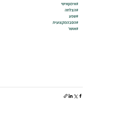
#אימוןאישי
#הצלחה
#שפע
#הסבהמקצועית
#אושר
הצג הכול
פוסטים אחרונים