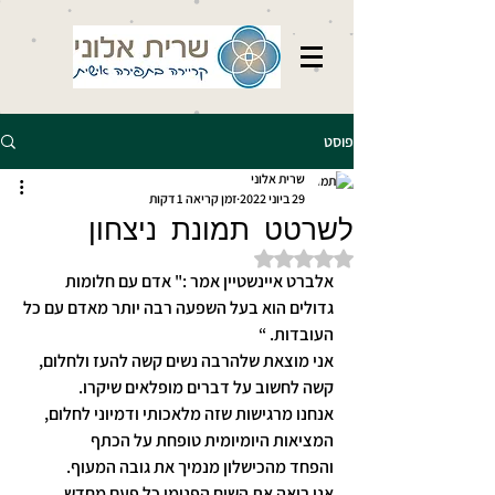
פוסט
שרית אלוני
29 ביוני 2022
זמן קריאה 1 דקות
לשרטט תמונת ניצחון
דירוג של NaN מתוך 5 כוכבים
אלברט איינשטיין אמר :" אדם עם חלומות 
גדולים הוא בעל השפעה רבה יותר מאדם עם כל 
העובדות. “
אני מוצאת שלהרבה נשים קשה להעז ולחלום, 
קשה לחשוב על דברים מופלאים שיקרו.
אנחנו מרגישות שזה מלאכותי ודמיוני לחלום, 
המציאות היומיומית טופחת על הכתף
והפחד מהכישלון מנמיך את גובה המעוף.
אני רואה את השיח הפנימי כל פעם מחדש 