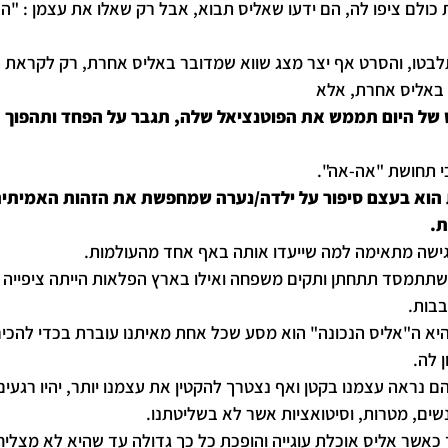
לם ציפו לה, הם ידעו שאליס תבוא, אבל רק שאלו את עצמן : "הא
לבטו, והסרט אף יצר מצג שווא שמדובר באליס אחרת, רק לקראת 
 באליס אחרת, אלא
 של היום תממש את הפוטנציאל שלה, תגבר על הפחד ותהפוך א
י תחושת "אה-אה".
הוא בעצם סיפור על ילדה/נערה שמחפשת את הזהות האמיתית
ת.
ישה מתאימה למה שייעדו אותה באף אחד מהעולמות.
 שתתמסד תתחתן ותקים משפחה ואילו בארץ הפלאות הייתה ציפייה 
בבות.
יא ה"אליס הנכונה" הוא מסע שכל אחת מאיתנו עוברת בכדי להכי
 לה.  
 בהם נראה עצמנו בקטן ואף נצטרך להקטין את עצמנו יותר, יהיו רגעי
ים, מטרות, וסיטואציות אשר לא בשליטתנו.
 כאשר אליס אוכלת עוגייה והופכת כל כך גדולה עד שהיא לא מצליח