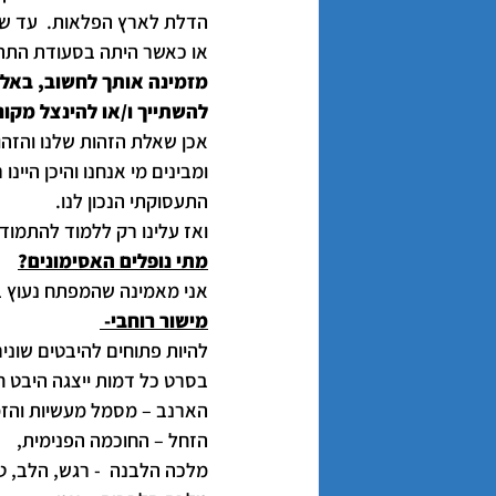
הדלת לארץ הפלאות.  עד שש
או כאשר היתה בסעודת התה
מזמינה אותך לחשוב, באלו 
להשתייך ו/או להינצל מקו
אכן שאלת הזהות שלנו והזה
ומבינים מי אנחנו והיכן היינ
התעסוקתי הנכון לנו.
ואז עלינו רק ללמוד להתמוד
מתי נופלים האסימונים?
אני מאמינה שהמפתח נעוץ בי
מישור רוחבי- 
להיות פתוחים להיבטים שונים
בסרט כל דמות ייצגה היבט ח
הארנב – מסמל מעשיות והזמ
הזחל – החוכמה הפנימית,
מלכה הלבנה  - רגש, הלב, ט