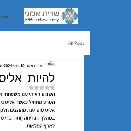
דף הב
All Posts
שרית אלוני
10 ביולי 2024
זמן
להיות אליס
דירוג של NaN מתוך 5 כוכבים
השבוע ראיתי עם משפחתי את ה
אליס מופתעת מההצעה ולכן
במהלך הבריחה (ותוך כדי מר
לארץ הפלאות.