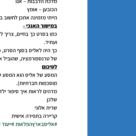
מלכת הלבבות – אגו
הכובען – אומץ
הייתי מזמינה אתכן לחשוב 
במישור האנכי -
כמו בסרט כך בחיים, צריך ל
ועתיד.
כך היה לאליס בסוף הסרט, כ
של טרנספורמציה, שהוביל או
לסיכום
המסע של אליס הוא המסע של
מוסכמות חברתיות).
מדהים לראות איך סיפור ילדים מ1864 מכיל בתוכו חוכמה על זמנית שכל כך רלבנט
שלכן
שרית אלוני
קריירה בתפירה אישית
#אליסבארץהפלאות
#ייעוד
#